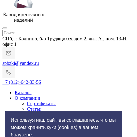
СПб, г. Колпино, б-р Трудящихся, дом 2, лит. А., пом. 13-Н,
офис 1
spbzki@yandex.ru
+7 (812)-642-33-56
Каталог
О компании
Сертификаты
Статьи
Гарантии и возврат
Импортозамещение
Используя наш сайт, вы соглашаетесь, что мы
Услуги
можем хранить куки (cookies) в вашем
Резьбонакатные работы
браузере.
Токарные работы по металлу